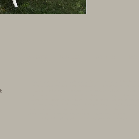
- Nakliye hizmeti fiyat
teklif isteyiniz.
- Belirtilen fiyatlar b
sayısına göre fiyatlar d
için ayrıca teklif isteyi
ANASAYFA
ÜRÜNLER
Hakkımızda
İletiş
-Nişan masası, söz ma
Masa kiralama - Bistro masa kiralama - Sandalye kiralama - Nikah kürsü
kiralama - Organizasyon malzemesi Kiralama - Supla kiralama - Bar stand
 b
kiralama - Nikah masası kiralama - Düğün malzemesi kiralama- Nişan
malzemesi kiralama - Kiralık masa - Kiralık bistro masa -Doğum odası süsl
malzemeleri - Nişan Süsleme Malzemeleri - Nikah Panoları- Düğün Panolar
- Kiralık yemek masası - Pleksi masa - Kiralık pleksi masa - kiralık organizas
ekipmanları - İstanbul ekipman kiralama firması - ekipman -kiralama şirketi
kiralık ürünler - Organizasyon Malzemeleri - Nikah Kürsüsü Kiralama - Plek
Nikah Kürsüsü - İstanbul - Koltuk Kiralama - Şeker arabası