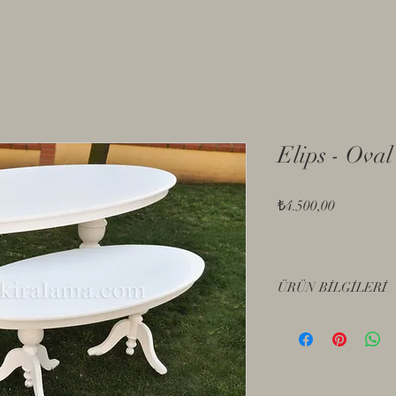
ÜRÜNLER
Hakkımızda
İlet
Elips - Ova
Fiyat
₺4.500,00
ÜRÜN BİLGİLERİ
- İpekmat beyaz lake 
- Ahşap
- Masa yükseklik : 75 
- Sehpa yükseklik : 55 
- İç ve dış kullanıma u