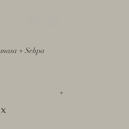
işim
l masa + Sehpa
boya
cm tabla : 210 x 100 cm
cm tabla: 130 x 60
ygun