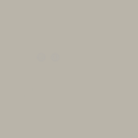
a dahil değildir. Nakliye için ayrıca
ir günlük kiralama bedelidir. Gün
eğişiklik gösterir. Satış fiyatı almak
niz.
im
sası, nikah masası
Copyright © 2017
ı
Biz Kiralama. Tüm
eme
Hakları Saklıdır.
ı
yon
 -
si