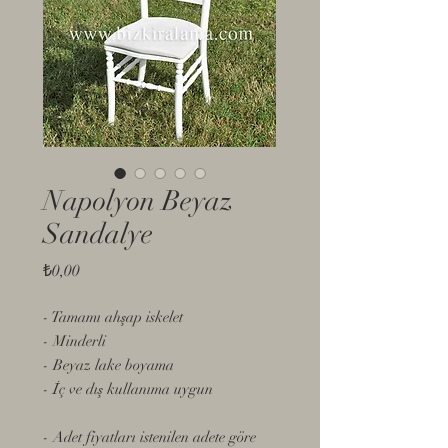
Napolyon Beyaz
Sandalye
Fiyat
₺0,00
- Tamamı ahşap iskelet
- Minderli
- Beyaz lake boyama
- İç ve dış kullanıma uygun
- Adet fiyatları istenilen adete göre