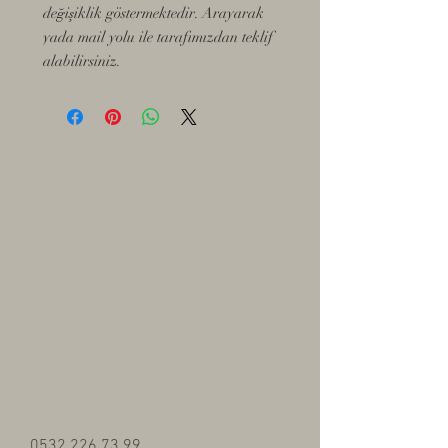
değişiklik göstermektedir. Arayarak
yada mail yolu ile tarafımızdan teklif
alabilirsiniz.
0532 226 73 99