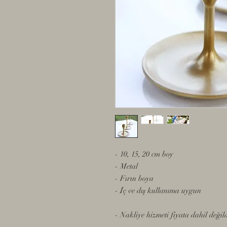
- 10, 15, 20 cm boy
- Metal
- Fırın boya
- İç ve dış kullanıma uygun
- Nakliye hizmeti fiyata dahil değildi