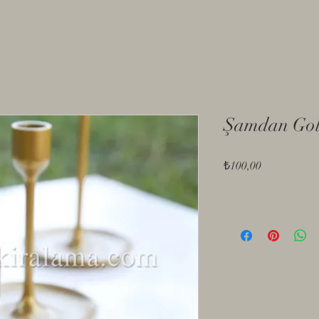
ÜRÜNLER
Hakkımızda
İlet
Şamdan Gold
Fiyat
₺100,00