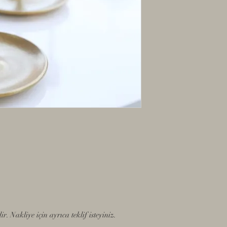
r. Nakliye için ayrıca teklif isteyiniz.