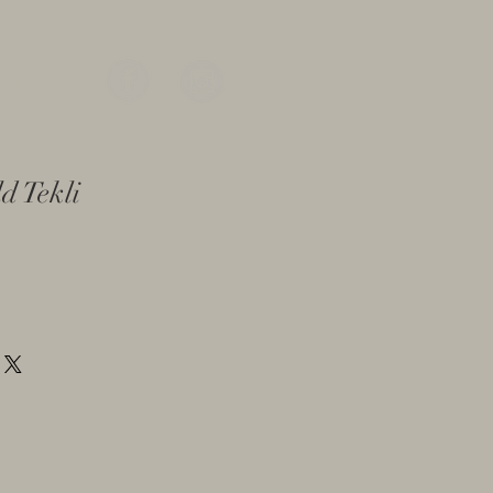
işim
 Tekli