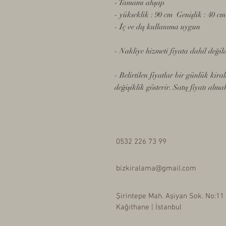
- Tamamı ahşap
- yükseklik : 90 cm Genişlik : 40 c
- İç ve dış kullanıma uygun
- Nakliye hizmeti fiyata dahil değildi
- Belirtilen fiyatlar bir günlük kir
değişiklik gösterir. Satış fiyatı almak
0532 226 73 99
bizkiralama@gmail.com
Şirintepe Mah. Aşiyan Sok. No:11
Kağıthane | İstanbul