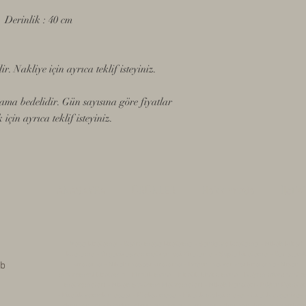
m Derinlik : 40 cm
r. Nakliye için ayrıca teklif isteyiniz.
alama bedelidir. Gün sayısına göre fiyatlar
 için ayrıca teklif isteyiniz.
ANASAYFA
ÜRÜNLER
Hakkımızda
İletiş
Masa kiralama - Bistro masa kiralama - Sandalye kiralama - Nikah kürsü
kiralama - Organizasyon malzemesi Kiralama - Supla kiralama - Bar stand
 b
kiralama - Nikah masası kiralama - Düğün malzemesi kiralama- Nişan
malzemesi kiralama - Kiralık masa - Kiralık bistro masa -Doğum odası süsl
malzemeleri - Nişan Süsleme Malzemeleri - Nikah Panoları- Düğün Panolar
- Kiralık yemek masası - Pleksi masa - Kiralık pleksi masa - kiralık organizas
ekipmanları - İstanbul ekipman kiralama firması - ekipman -kiralama şirketi