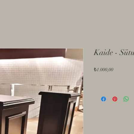
ÜRÜNLER
Hakkımızda
İlet
Kaide - Süt
Fiyat
₺1.000,00