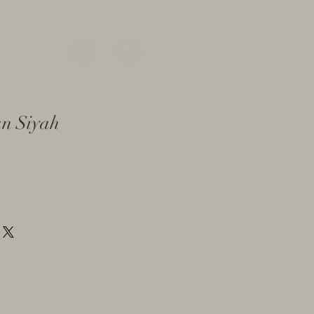
işim
un Siyah