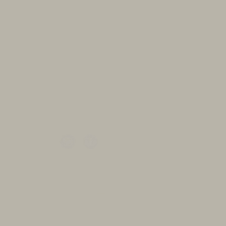
im
Copyright © 2017
ı
Biz Kiralama. Tüm
eme
Hakları Saklıdır.
ı
yon
 -