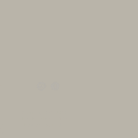
 : 180 cm
ygun
a dahil değildir. Nakliye için ayrıca
ir günlük kiralama bedelidir. Gün
eğişiklik gösterir. Satış fiyatı almak
niz.
lak nişan panosu, çember nişan
im
Copyright © 2017
ı
Biz Kiralama. Tüm
eme
Hakları Saklıdır.
ı
yon
 -