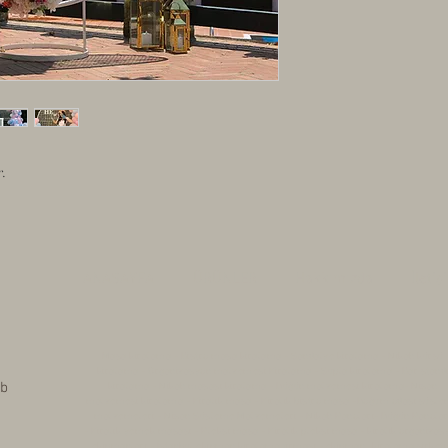
- yükseklik : 210 cm en
- İç ve dış kullanıma u
- Nakliye hizmeti fiyat
teklif isteyiniz.
- Belirtilen fiyatlar b
sayısına göre fiyatlar d
r.
için ayrıca teklif isteyi
- Nişan Panosu, yuvar
panosu
ANASAYFA
ÜRÜNLER
Hakkımızda
İletiş
Masa kiralama - Bistro masa kiralama - Sandalye kiralama - Nikah kürsü
kiralama - Organizasyon malzemesi Kiralama - Supla kiralama - Bar stand
 b
kiralama - Nikah masası kiralama - Düğün malzemesi kiralama- Nişan
malzemesi kiralama - Kiralık masa - Kiralık bistro masa -Doğum odası süsl
malzemeleri - Nişan Süsleme Malzemeleri - Nikah Panoları- Düğün Panolar
- Kiralık yemek masası - Pleksi masa - Kiralık pleksi masa - kiralık organizas
ekipmanları - İstanbul ekipman kiralama firması - ekipman -kiralama şirketi