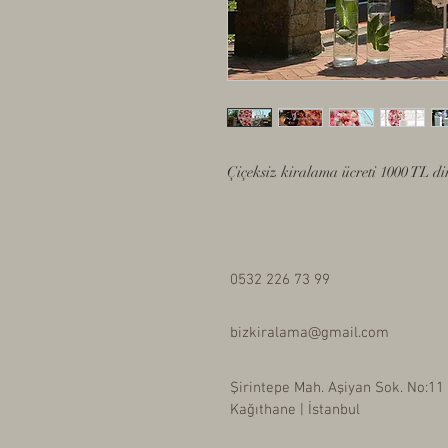
Çiçeksiz kiralama ücreti 1000 TL di
0532 226 73 99
bizkiralama@gmail.com
Şirintepe Mah. Aşiyan Sok. No:11
Kağıthane | İstanbul