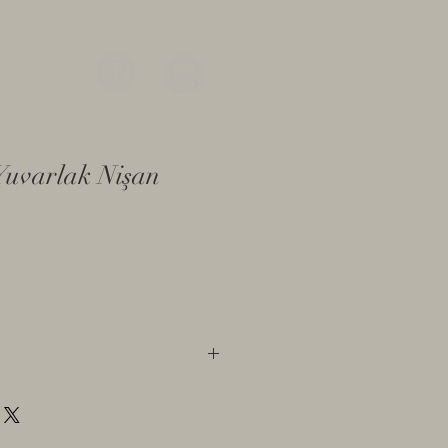
işim
 Yuvarlak Nişan