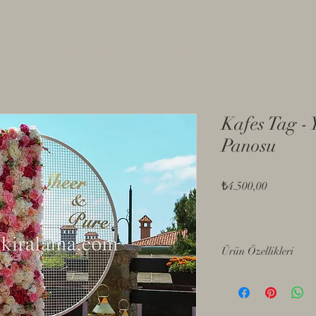
ÜRÜNLER
Hakkımızda
İlet
Kafes Tag -
Panosu
Fiyat
₺4.500,00
Ürün Özellikleri
- Demonte
- Metal Gövde
- Beyaz Boyama