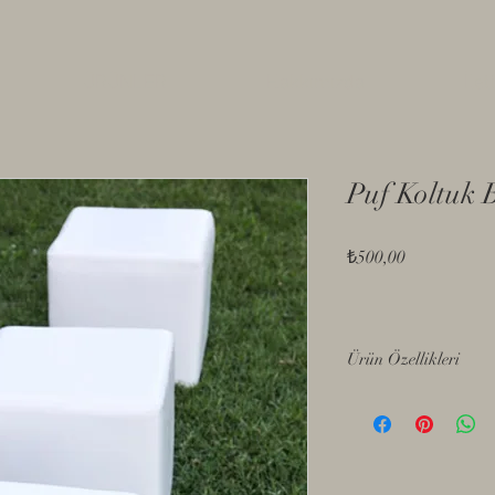
ÜRÜNLER
Hakkımızda
İlet
Puf Koltuk 
Fiyat
₺500,00
Ürün Özellikleri
- Belirtilen fiyatlarda 
- Beyaz deri Kaplama
- İç ve dış kullanıma u
- Genişilik: 40x40
- Yerden yükseklik: 50 