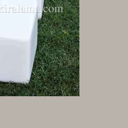
- Nakliye hizmeti fiyat
teklif isteyiniz.
- Belirtilen fiyatlar b
sayısına göre fiyatlar d
için ayrıca teklif isteyi