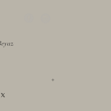
işim
Beyaz
1 adet puf koltuk esas alınmıştır.
ygun
cm